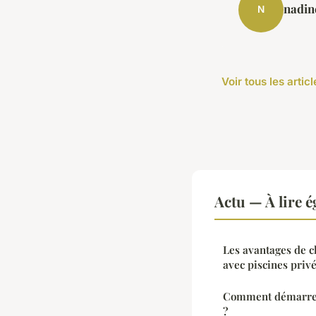
nadin
N
Voir tous les artic
Actu — À lire 
Les avantages de c
avec piscines priv
Comment démarrer 
?