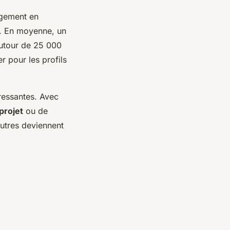
argement en
té. En moyenne, un
autour de 25 000
r pour les profils
éressantes. Avec
projet
ou de
autres deviennent