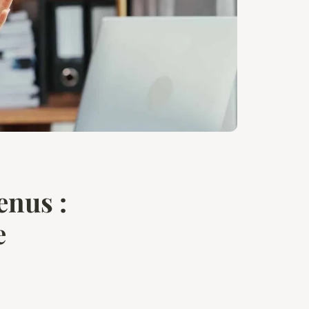
enus :
e