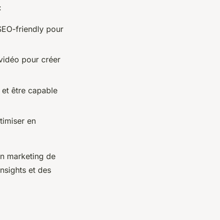
:
 SEO-friendly pour
vidéo pour créer
et être capable
timiser en
 en marketing de
nsights et des