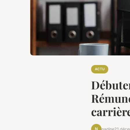
ACTU
Débuter
Rémunér
carrièr
N
nadine
21 déc