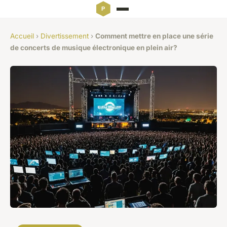
Accueil
›
Divertissement
›
Comment mettre en place une série
de concerts de musique électronique en plein air?