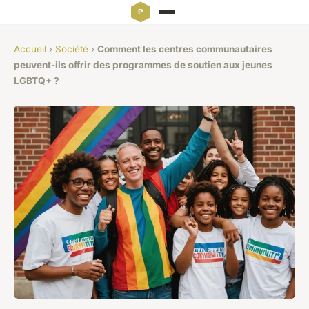
Accueil
›
Société
›
Comment les centres communautaires
peuvent-ils offrir des programmes de soutien aux jeunes
LGBTQ+ ?